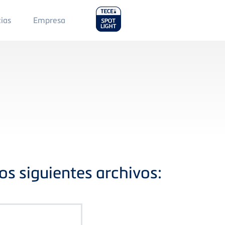
Main
cias
Empresa
Menu
2
os siguientes archivos: