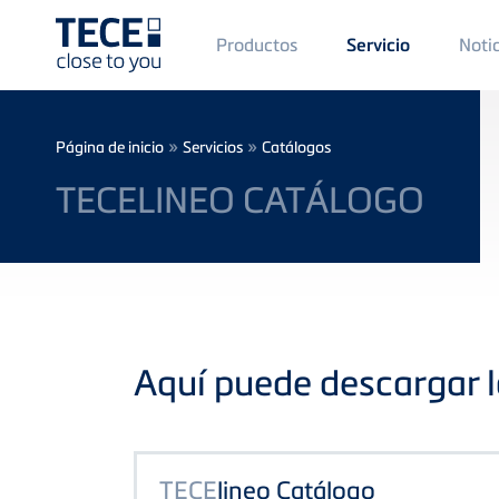
Main
Productos
Noti
Servicio
Menü
1
Skip to main content
Breadcrumb
»
»
Página de inicio
Servicios
Catálogos
TECELINEO CATÁLOGO
Aquí puede descargar l
TECE
lineo Catálogo