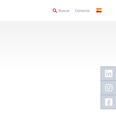
Secondary
Buscar
Contacto
Menu
Floating
Sidebar