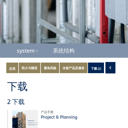
TECE
system -
TECE
系统结构
Subnavigation
‹
防火与隔音
避免风险
全套产品及服务
总览
下载
(2)
of
current
下载
Product
2
下载
产品手册
Project & Planning