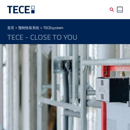
Skip to main content
Breadcrumb
»
»
首页
预制快装系统
TECEsystem
TECE - CLOSE TO YOU