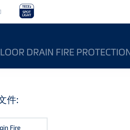
in
司
nu
FLOOR DRAIN FIRE PROTECTION
文件:
ain Fire