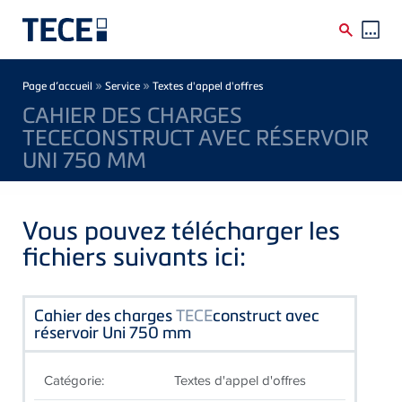
Skip to main content
Breadcrumb
»
»
Page d’accueil
Service
Textes d'appel d'offres
CAHIER DES CHARGES
TECECONSTRUCT AVEC RÉSERVOIR
UNI 750 MM
Vous pouvez télécharger les
fichiers suivants ici:
Cahier des charges
TECE
construct avec
réservoir Uni 750 mm
Catégorie:
Textes d'appel d'offres