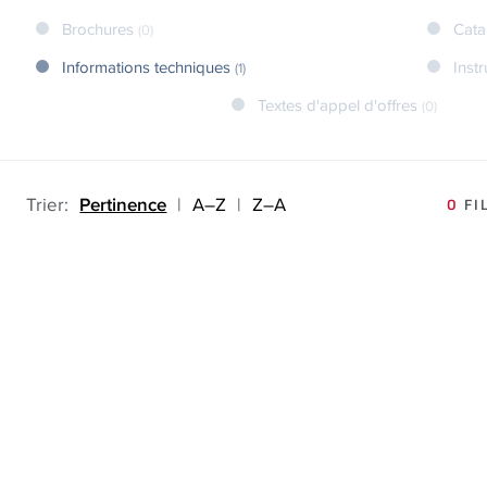
Brochures
Cata
(0)
Informations techniques
Inst
(1)
Textes d'appel d'offres
(0)
Trier:
Pertinence
|
A–Z
|
Z–A
0
FI