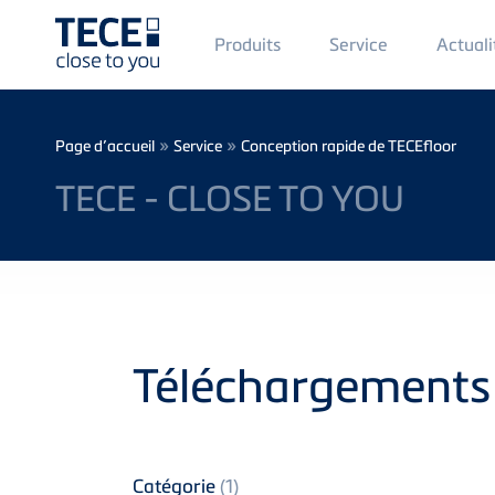
Main
Produits
Service
Actuali
Menü
1
Skip to main content
Breadcrumb
»
»
Page d’accueil
Service
Conception rapide de TECEfloor
TECE - CLOSE TO YOU
Téléchargements
Catégorie
(1)