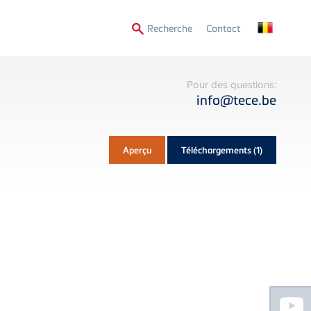
Secondary
Recherche
Contact
Menu
Pour des questions:
info@tece.be
Aperçu
Téléchargements
(1)
Floating
Sidebar