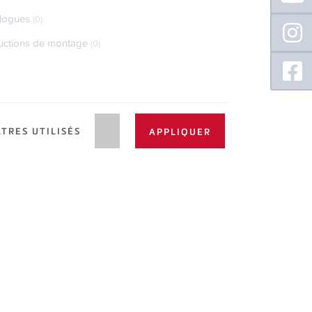
logues
(0)
ructions de montage
(0)
LTRES UTILISÉS