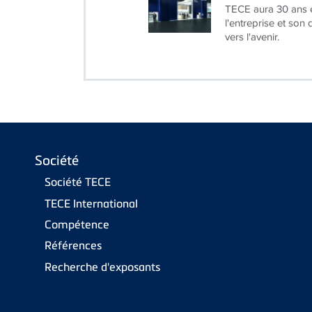
TECE aura 30 ans e
l'entreprise et son
vers l'avenir.
Société
Société TECE
TECE International
Compétence
Références
Recherche d'exposants