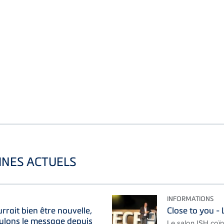
INES ACTUELS
INFORMATIONS
rait bien être nouvelle,
Close to you 
ulons le message depuis
Le salon ISH coïn