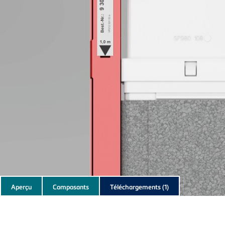
Subnavigation
Aperçu
Composants
Téléchargements
(1)
of
current