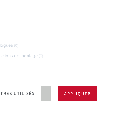
logues
(0)
ructions de montage
(0)
LTRES UTILISÉS