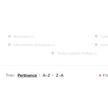
Brochures
Cata
(0)
Informations techniques
Inst
(0)
Textes d'appel d'offres
(0)
Trier:
Pertinence
|
A–Z
|
Z–A
0
FI