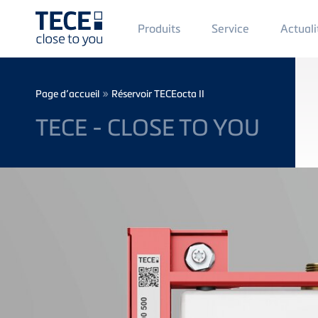
Main
Produits
Service
Actuali
Menü
1
Skip to main content
Breadcrumb
»
Page d’accueil
Réservoir TECEocta II
TECE - CLOSE TO YOU