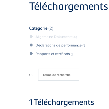
Product
Téléchargements
Catégorie
(2)
Allgemeine Dokumente
(0)
Déclarations de performance
(1)
Rapports et certificats
(1)
et
1
Téléchargements