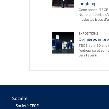
longtemps.
Cette année, TECE 
Notre entreprise s'
modestes issus d'un
EXPOSITIONS
Dernières impre
TECE aura 30 ans e
l'entreprise et son
vers l'avenir.
Société
Société TECE