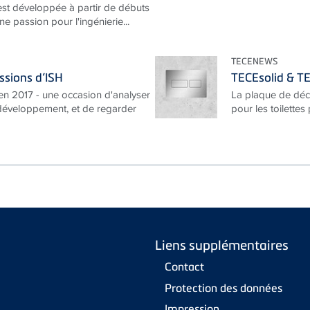
est développée à partir de débuts
e passion pour l'ingénierie...
TECENEWS
ssions d’ISH
TECEsolid & TE
n 2017 - une occasion d'analyser
La plaque de déc
 développement, et de regarder
pour les toilettes 
Liens supplémentaires
Contact
Protection des données
Impression