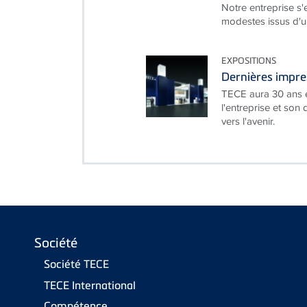
Notre entreprise s'
modestes issus d'un
EXPOSITIONS
Dernières impre
TECE aura 30 ans e
l'entreprise et son
vers l'avenir.
Société
Société TECE
TECE International
Compétence