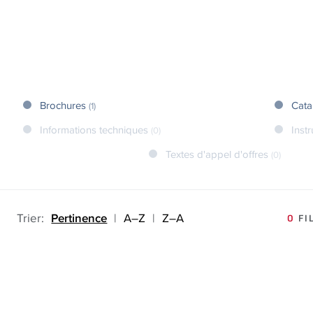
Brochures
Cata
(1)
Informations techniques
Inst
(0)
Textes d'appel d'offres
(0)
Trier:
Pertinence
|
A–Z
|
Z–A
0
FI