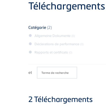
Product
Téléchargements
Catégorie
(2)
Allgemeine Dokumente
(0)
Déclarations de performance
(0)
Rapports et certificats
(0)
et
2
Téléchargements