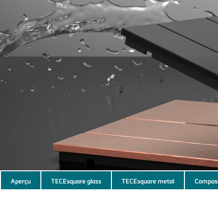
Subnavigation
Aperçu
TECEsquare glass
TECEsquare metal
Compos
of
current