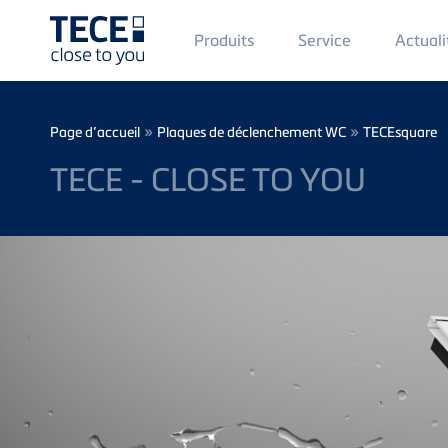
Main
Produits
Service
Actuali
Menü
1
Skip to main content
Breadcrumb
»
»
Page d’accueil
Plaques de déclenchement WC
TECEsquare
TECE - CLOSE TO YOU