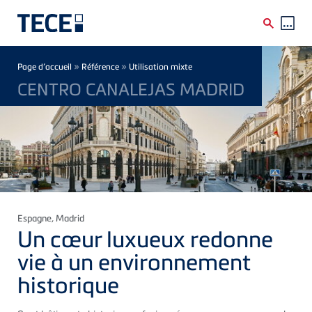
Skip to main content
Breadcrumb
»
»
Page d’accueil
Référence
Utilisation mixte
CENTRO CANALEJAS MADRID
Espagne
, Madrid
Un cœur luxueux redonne
vie à un environnement
historique