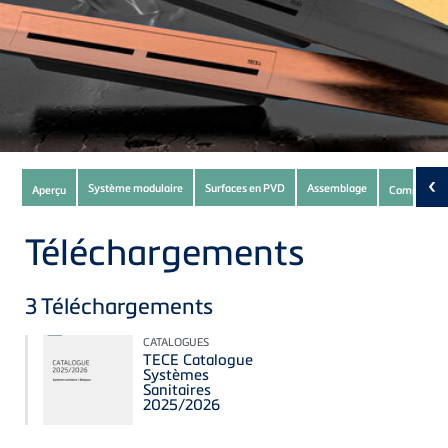
Subnavigation
‹
Système modulaire
Surfaces en PVD
Assemblage
Aperçu
Composant
of
current
Téléchargements
Product
3
Téléchargements
CATALOGUES
TECE Catalogue
Systèmes
Sanitaires
2025/2026