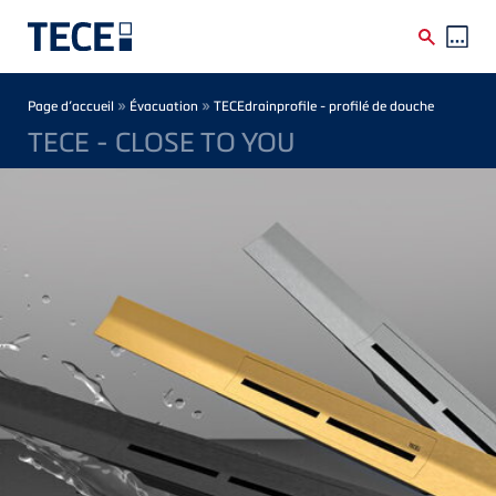
Skip to main content
Breadcrumb
»
»
Page d’accueil
Évacuation
TECEdrainprofile - profilé de douche
TECE - CLOSE TO YOU