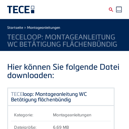
Direkt zum Inhalt
Breadcrumb
»
Startseite
Montageanleitungen
TECELOOP: MONTAGEANLEITUNG
WC BETÄTIGUNG FLÄCHENBÜNDIG
Hier können Sie folgende Datei
downloaden:
TECE
loop: Montageanleitung WC
Betätigung flächenbündig
Kategorie:
Montageanleitungen
Dateigröße:
6.69 MB