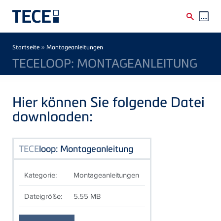
Direkt zum Inhalt
Breadcrumb
»
Startseite
Montageanleitungen
TECELOOP: MONTAGEANLEITUNG
Hier können Sie folgende Datei
downloaden:
TECE
loop: Montageanleitung
Kategorie:
Montageanleitungen
Dateigröße:
5.55 MB