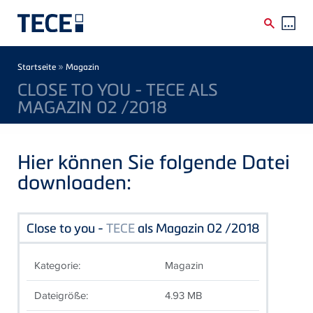
Direkt zum Inhalt
Breadcrumb
»
Startseite
Magazin
CLOSE TO YOU - TECE ALS
MAGAZIN 02 /2018
Hier können Sie folgende Datei
downloaden:
Close to you -
TECE
als Magazin 02 /2018
Kategorie:
Magazin
Dateigröße:
4.93 MB