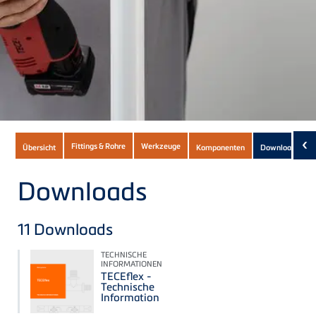
Subnavigation
‹
Fittings & Rohre
Werkzeuge
Übersicht
Komponenten
Downloads
(11)
of
current
Downloads
Product
11
Downloads
TECHNISCHE
INFORMATIONEN
TECEflex -
Technische
Information