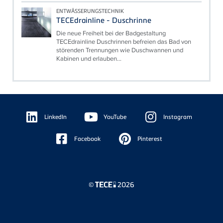
ENTWÄSSERUNGSTECHNIK
TECEdrainline - Duschrinne
Die neue Freiheit bei der Badgestaltung
TECEdrainline Duschrinnen befreien das Bad von
störenden Trennungen wie Duschwannen und
Kabinen und erlauben...
Floating
Sidebar
LinkedIn
YouTube
Instagram
Facebook
Pinterest
©
2026