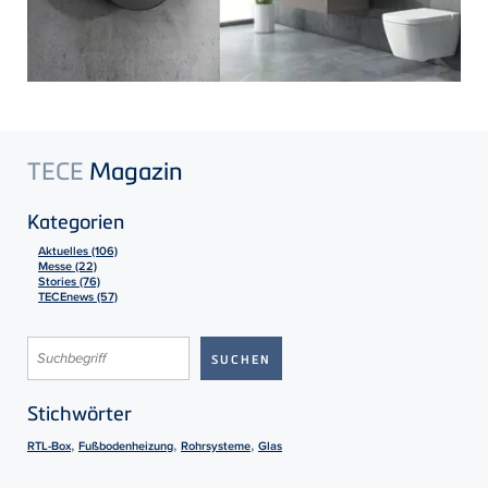
TECE
Magazin
Kategorien
Aktuelles (106)
Messe (22)
Stories (76)
TECEnews (57)
Stichwörter
,
,
,
RTL-Box
Fußbodenheizung
Rohrsysteme
Glas