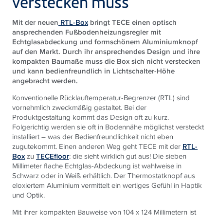
verstecken muss
Mit der neuen
RTL-Box
bringt TECE einen optisch
ansprechenden Fußbodenheizungsregler mit
Echtglasabdeckung und formschönem Aluminiumknopf
auf den Markt. Durch ihr ansprechendes Design und ihre
kompakten Baumaße muss die Box sich nicht verstecken
und kann bedienfreundlich in Lichtschalter-Höhe
angebracht werden.
Konventionelle Rücklauftemperatur-Begrenzer (RTL) sind
vornehmlich zweckmäßig gestaltet. Bei der
Produktgestaltung kommt das Design oft zu kurz.
Folgerichtig werden sie oft in Bodennähe möglichst versteckt
installiert – was der Bedienfreundlichkeit nicht eben
zugutekommt. Einen anderen Weg geht TECE mit der
RTL-
Box
zu
TECEfloor
: die sieht wirklich gut aus! Die sieben
Millimeter flache Echtglas-Abdeckung ist wahlweise in
Schwarz oder in Weiß erhältlich. Der Thermostatknopf aus
eloxiertem Aluminium vermittelt ein wertiges Gefühl in Haptik
und Optik.
Mit ihrer kompakten Bauweise von 104 x 124 Millimetern ist