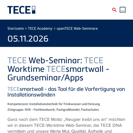
Direkt zum Inhalt
Breadcrumb
»
»
Startseite
TECE Academy
openTECE Web-Seminare
05.11.2026
TECE
Web-Seminar:
TECE
Worktime
TECE
smartwall -
Grundseminar/Apps
TECE
smartwall - das Tool für die Vorfertigung von
Installationswänden
Kompetenzen:
Installationstechnik für Trinkwasser und Heizung
Zielgruppe:
SHK - Fachhandwerk, Fachgroßhandel, Fachschulen
Ganz nach dem
TECE
Motto „Neugier treibt uns an“ möchten
wir in diesem
TECE
-Worktime Web-Seminar, die
TECE
DNA
vermitteln und unsere Werte Mut, Qualität, Ästhetik und