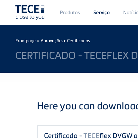
Main
Produtos
Notíci
Serviço
Menü
1
Skip to main content
Breadcrumb
»
Frontpage
Aprovações e Certificados
CERTIFICADO - TECEFLEX 
Here you can download 
Certificado -
TECE
flex DVGW g