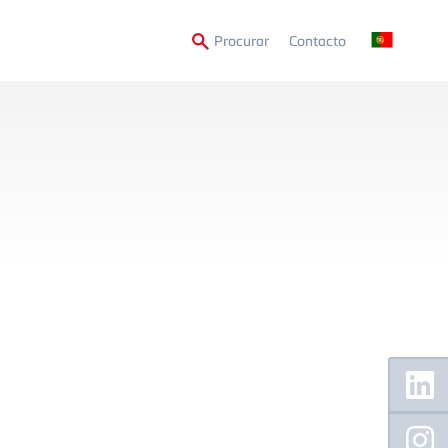
Secondary
Procurar
Contacto
Menu
Floating
Sidebar