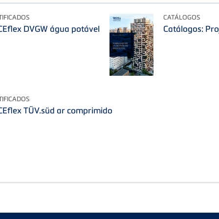
TIFICADOS
CATÁLOGOS
ECEflex DVGW água potável
Catálogos: Pr
TIFICADOS
ECEflex TÜV.süd ar comprimido