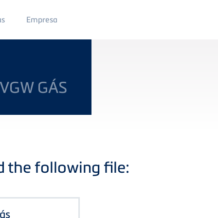
Main
as
Empresa
Menu
2
DVGW GÁS
the following file:
ás