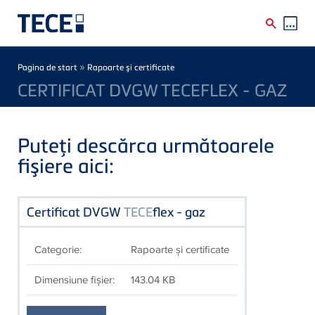
Skip to main content
Breadcrumb
»
Pagina de start
Rapoarte şi certificate
CERTIFICAT DVGW TECEFLEX - GAZ
Puteţi descărca următoarele
fişiere aici:
Certificat DVGW
TECE
flex - gaz
Categorie:
Rapoarte şi certificate
Dimensiune fişier:
143.04 KB