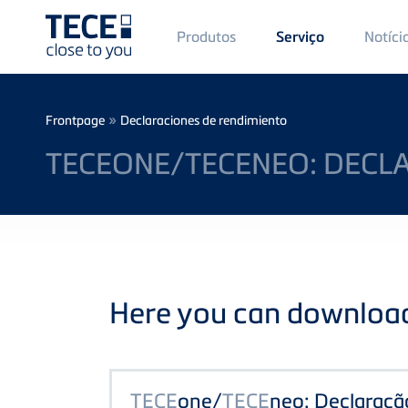
Main
Produtos
Notíci
Serviço
Menü
1
Skip to main content
Breadcrumb
»
Frontpage
Declaraciones de rendimiento
TECEONE/TECENEO: DECL
Here you can download 
TECE
one/
TECE
neo: Declaraçã