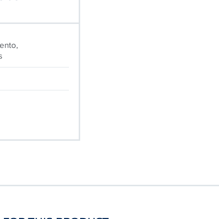
ento,
s