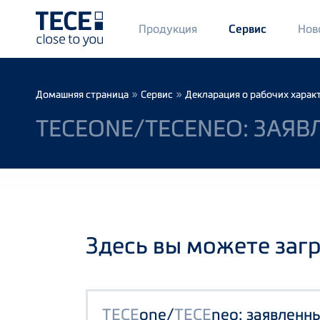
Main
Продукция
Нов
Сервис
Menü
1
Skip to main content
Breadcrumb
»
»
Домашняя страница
Сервис
Декларация о рабочих харак
TECEONE/TECENEO: ЗАЯВ
Здесь вы можете заг
TECE
one/
TECE
neo: заявленн