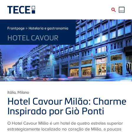
Skip to main content
Breadcrumb
»
Frontpage
Hotelaria e gastronomia
HOTEL CAVOUR
Itália
, Milano
Hotel Cavour Milão: Charme
Inspirado por Giò Ponti
O Hotel Cavour Milão é um hotel de quatro estrelas superior
estrategicamente localizado no coração de Milão, a poucos