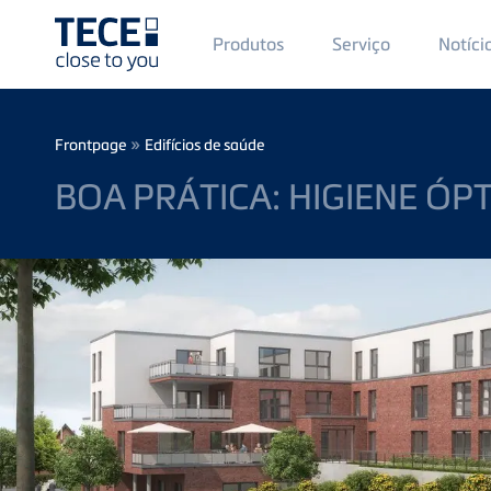
Main
Produtos
Serviço
Notíci
Menü
1
Skip to main content
Breadcrumb
»
Frontpage
Edifícios de saúde
BOA PRÁTICA: HIGIENE ÓP