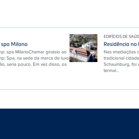
EDIFÍCIOS DE SAÚ
 spa Milano
Residência no
p; spa MilanoChamar ginásio ao
Nas imediações d
p; Spa, na sede da marca de luxo
tradicional cidad
o, seria pouco. Em vez disso, os
Schaumburg, foi 
termal...