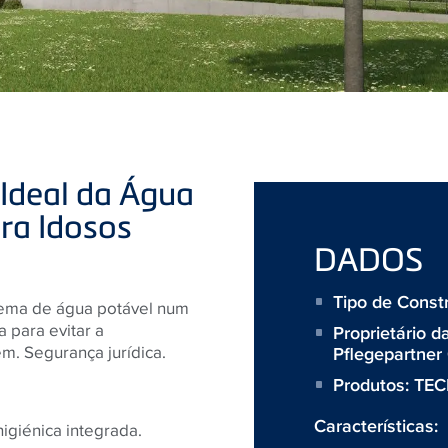
 Ideal da Água
ra Idosos
DADOS
Tipo de Constr
tema de água potável num
 para evitar a
Proprietário 
m. Segurança jurídica.
Pflegepartne
Produtos:
TEC
Características:
igiénica integrada.