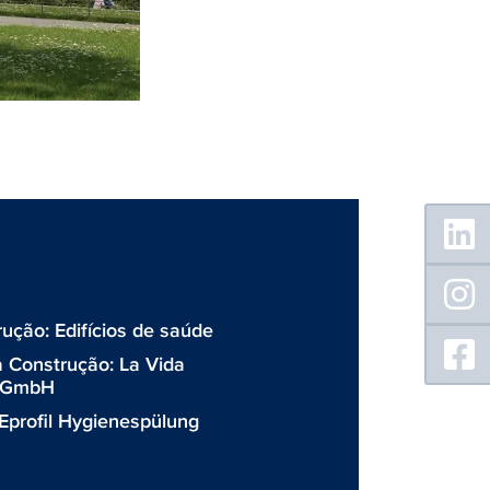
Floating
Sidebar
ução: Edifícios de saúde
da Construção:
La Vida
r GmbH
Eprofil Hygienespülung