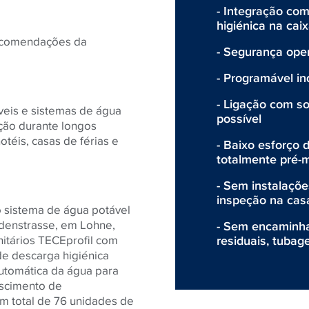
- Integração co
higiénica na cai
ecomendações da
- Segurança ope
- Programável in
- Ligação com 
íveis e sistemas de água
possível
ção durante longos
otéis, casas de férias e
- Baixo esforço 
totalmente pré-
- Sem instalaçõe
inspeção na cas
 sistema de água potável
ndenstrasse, em Lohne,
- Sem encaminh
residuais, tubag
nitários TECEprofil com
de descarga higiénica
automática da água para
escimento de
m total de 76 unidades de