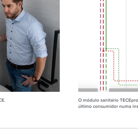
CE.
O módulo sanitário TECEprof
último consumidor numa inst