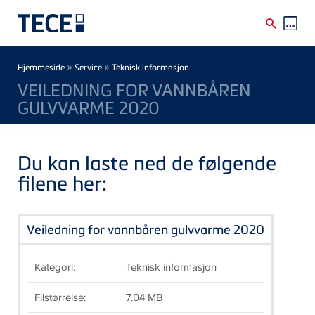
Skip to main content
Breadcrumb
»
»
Hjemmeside
Service
Teknisk informasjon
VEILEDNING FOR VANNBÅREN
GULVVARME 2020
Du kan laste ned de følgende
filene her:
Veiledning for vannbåren gulvvarme 2020
Kategori:
Teknisk informasjon
Filstørrelse:
7.04 MB