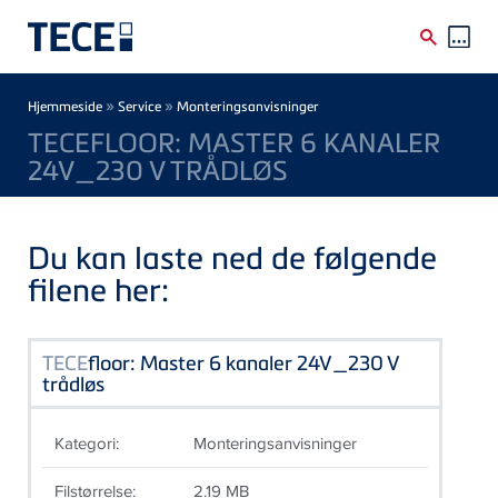
Skip to main content
Breadcrumb
»
»
Hjemmeside
Service
Monteringsanvisninger
TECEFLOOR: MASTER 6 KANALER
24V_230 V TRÅDLØS
Du kan laste ned de følgende
filene her:
TECE
floor: Master 6 kanaler 24V_230 V
trådløs
Kategori:
Monteringsanvisninger
Filstørrelse:
2.19 MB