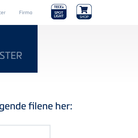
Main
ter
Firma
Menu
2
STER
gende filene her: