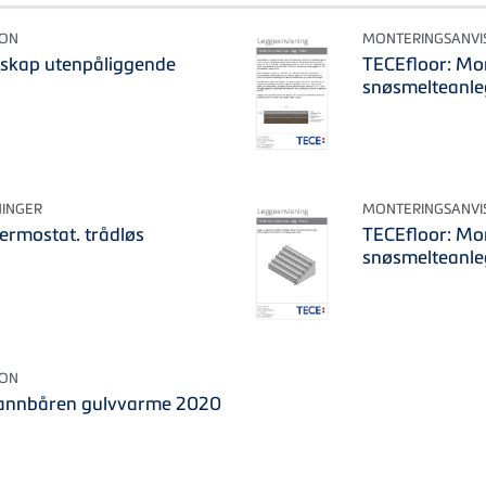
JON
MONTERINGSANVI
 skap utenpåliggende
TECEfloor: Mo
snøsmelteanle
INGER
MONTERINGSANVI
ermostat. trådløs
TECEfloor: Mo
snøsmelteanle
JON
 vannbåren gulvvarme 2020