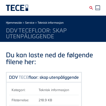
Skip to main content
Breadcrumb
»
»
Hjemmeside
Service
Teknisk informasjon
DDV TECEFLOOR: SKAP
UTENPÅLIGGENDE
Du kan laste ned de følgende
filene her:
DDV
TECE
floor: skap utenpåliggende
Kategori:
Teknisk informasjon
Filstørrelse:
218.9 KB