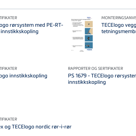
IFIKATER
MONTERINGSANVI
logo rørsystem med PE-RT-
TECElogo vegg
 innstikkskopling
tetningsmemb
IFIKATER
RAPPORTER OG SERTIFIKATER
ogo innstikkskopling
PS 1679 - TECElogo rørsyst
innstikkskopling
IFIKATER
x og TECElogo nordic rør-i-rør