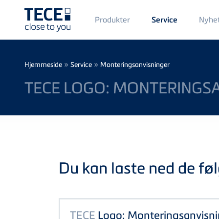
Main
Produkter
Nyhe
Service
Menü
1
Skip to main content
Breadcrumb
»
»
Hjemmeside
Service
Monteringsanvisninger
TECE LOGO: MONTERINGSA
Du kan laste ned de føl
TECE
Logo: Monteringsanvisni