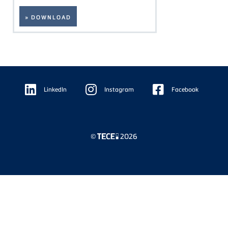
» DOWNLOAD
Floating
Sidebar
LinkedIn
Instagram
Facebook
©
2026