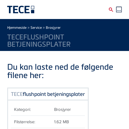
Skip to main content
Breadcrumb
»
»
Hjemmeside
Service
Brosjyrer
TECEFLUSHPOINT
BETJENINGSPLATER
Du kan laste ned de følgende
filene her:
TECE
flushpoint betjeningsplater
Kategori:
Brosjyrer
Filstørrelse:
1.62 MB