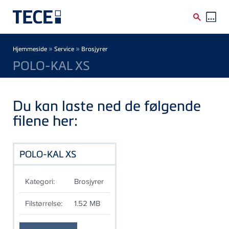
Skip to main content
Breadcrumb
»
»
Hjemmeside
Service
Brosjyrer
POLO-KAL XS
Du kan laste ned de følgende
filene her:
POLO-KAL XS
Kategori:
Brosjyrer
Filstørrelse:
1.52 MB