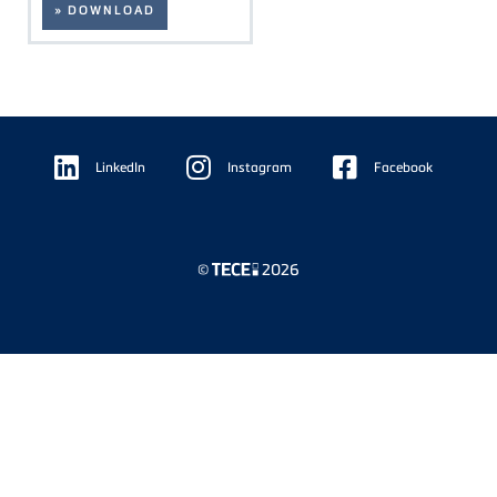
» DOWNLOAD
Floating
Sidebar
LinkedIn
Instagram
Facebook
©
2026