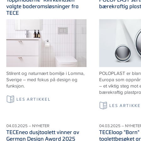
valgte baderomsløsninger fra
bærekraftig plas
TECE
Stilrent og naturnært bomiljø i Lomma,
POLOPLAST er blant 
Sverige
– med fokus på design og
Europa som oppnår 
funksjon.
– et viktig steg mot
bærekraftig plastpr
LES ARTIKKEL
LES ARTIKKE
04.03.2025 – NYHETER
04.03.2025 – NYHETE
TECEneo dusjtoalett vinner av
TECEloop "Barn" 
German Design Award 2025
toalettbesøket ar