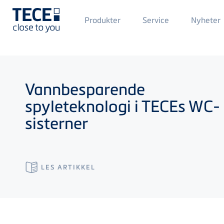
Main
Produkter
Service
Nyheter
Menü
1
Skip to main content
Vannbesparende
spyleteknologi i
TECE
s WC-
sisterner
LES ARTIKKEL