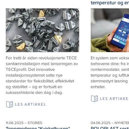
temperatur og e
For tretti år siden revolusjonerte TECE
Et system som vokse
sanitærinstallasjon med lanseringen av
behovene dine: fra in
TECEprofil. Det innovative
romtermostater, sentr
installasjonssystemet satte nye
temperatur og luftfukti
standarder for fleksibilitet, effektivitet
stemmestyrt løsning f
og stabilitet – og er fortsatt en
enheter.
suksesshistorie den dag i dag.
LES ARTIKKE
LES ARTIKKEL
11.06.2025 – STORIES
04.06.2025 – NYHETE
Toppmoderne "Kvirkelhusen"
POLOPLAST sertif