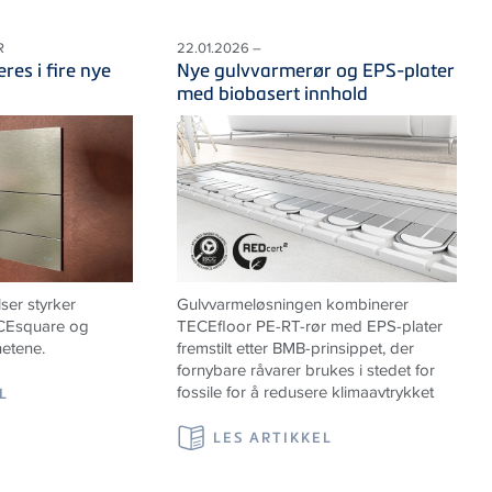
R
22.01.2026 –
es i fire nye
Nye gulvvarmerør og EPS-plater
med biobasert innhold
lser styrker
Gulvvarmeløsningen kombinerer
ECEsquare og
TECEfloor PE-RT-rør med EPS-plater
hetene.
fremstilt etter BMB-prinsippet, der
fornybare råvarer brukes i stedet for
fossile for å redusere klimaavtrykket
L
LES ARTIKKEL