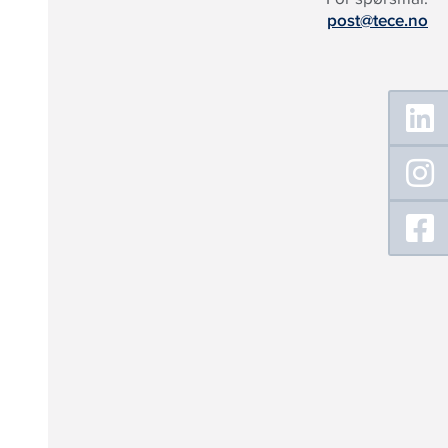
post@tece.no
Floating
Sidebar