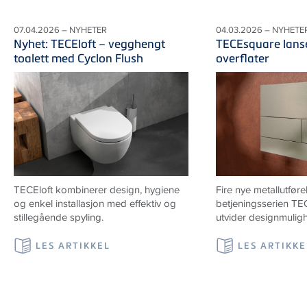
07.04.2026 – NYHETER
04.03.2026 – NYHETE
Nyhet: TECEloft – vegghengt
TECEsquare lanser
toalett med Cyclon Flush
overflater
TECEloft kombinerer design, hygiene
Fire nye metallutføre
og enkel installasjon med effektiv og
betjeningsserien T
stillegående spyling.
utvider designmulig
LES ARTIKKEL
LES ARTIKKE