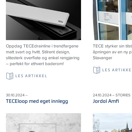
Oppdag TECEdrainline i trendfargene
TECE styrker sin ti
matt svart og hvitt. Stilrent design,
åpningen av en ny pr
slitesterk overflate og enkel rengjøring
Stavanger
– perfekt for ethvert baderom!
LES ARTIKKE
LES ARTIKKEL
30.10.2024 –
24.10.2024 – STORIES
TECEloop med eget innlegg
Jordal Amfi