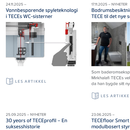
24.11.2025 –
17.11.2025 – NYHETER
Vannbesparende spyleteknologi
Badrumsbesiktni
i TECEs WC-sisterner
TECE til det nye 
Som baderomseksper
Mirkhalafi TECEs ve
LES ARTIKKEL
da han bygde sitt n
LES ARTIKKE
25.09.2025 – NYHETER
23.06.2025 –
30 years of TECEprofil – En
TECEfloor Smart
suksesshistorie
modulbasert styr