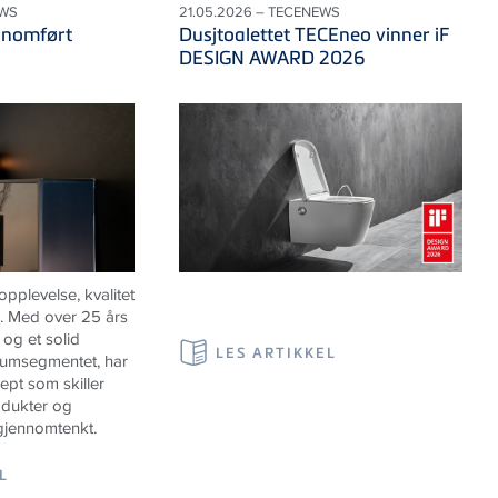
EWS
21.05.2026 – TECENEWS
nnomført
Dusjtoalettet TECEneo vinner iF
DESIGN AWARD 2026
pplevelse, kvalitet
m. Med over 25 års
 og et solid
LES ARTIKKEL
iumsegmentet, har
sept som skiller
odukter og
gjennomtenkt.
L