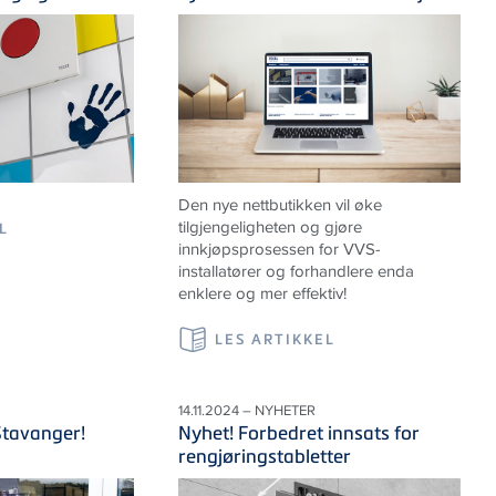
Den nye nettbutikken vil øke
tilgjengeligheten og gjøre
L
innkjøpsprosessen for VVS-
installatører og forhandlere enda
enklere og mer effektiv!
LES ARTIKKEL
S
14.11.2024 – NYHETER
Stavanger!
Nyhet! Forbedret innsats for
rengjøringstabletter