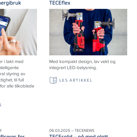
nergibruk
TECEflex
r i takt med
Med kompakt design, lav vekt og
telligente
integrert LED-belysning.
al styring av
ghet, til full
LES ARTIKKEL
or alle tilkoblede
L
R
06.03.2025 – TECENEWS
iseres for
TECEsolid – nå med glatt