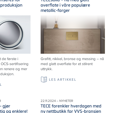
tproduksjon
overflate i våre populære
metallic-farger
de første i
Grafitt, nikkel, bronse og messing – nå
OCS-sertifisering
med glatt overflate for et stilrent
 en renere og mer
uttrykk.
oduksjon.
LES ARTIKKEL
L
R
22.11.2024 – NYHETER
- gjør
TECE forenkler hverdagen med
tig og enklere!
ny nettbutikk for VVS-bransjen