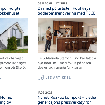
06.11.2025 – STORIES
ngar valgte
Bli med på artisten Paul Reys
sokkelhuset
baderomsrenovering med TECE
t valgte Sajad
En 50-talsvilla utanför Lund har fått två
lprøvde løsninger
nya badrum – med fokus på stilren
ye hjem på Ekerö.
design och smarta funktioner.
L
LES ARTIKKEL
17.06.2025 –
 Home:
Nyhet: RazFaz kompakt – tredje
ing av
generasjons pressverktøy for