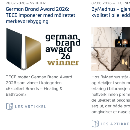
28.07.2026 – NYHETER
02.06.2026 – TECEN
German Brand Award 2026:
ByMedhus – gje
TECE imponerer med målrettet
kvalitet i alle ledd
merkevarebygging.
TECE mottar German Brand Award
Hos ByMedhus står o
2026 som vinner i kategorien
og detaljer i sentru
«Excellent Brands – Heating &
erfaring i bilbransjen
Bathroom».
nettverk innen prem
de utviklet et bilkon
seg ut, der både pr
LES ARTIKKEL
omgivelser er nøye 
LES ARTIKKE