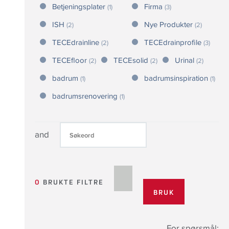
Betjeningsplater
Firma
(1)
(3)
ISH
Nye Produkter
(2)
(2)
TECEdrainline
TECEdrainprofile
(2)
(3)
TECEfloor
TECEsolid
Urinal
(2)
(2)
(2)
badrum
badrumsinspiration
(1)
(1)
badrumsrenovering
(1)
and
0
BRUKTE FILTRE
For spørsmål: