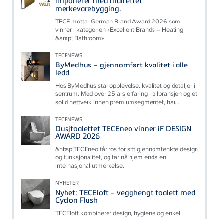
imponerer med målrettet
merkevarebygging.
TECE mottar German Brand Award 2026 som
vinner i kategorien «Excellent Brands – Heating
&amp; Bathroom».
TECENEWS
ByMedhus – gjennomført kvalitet i alle
ledd
Hos ByMedhus står opplevelse, kvalitet og detaljer i
sentrum. Med over 25 års erfaring i bilbransjen og et
solid nettverk innen premiumsegmentet, har...
TECENEWS
Dusjtoalettet TECEneo vinner iF DESIGN
AWARD 2026
&nbsp;TECEneo får ros for sitt gjennomtenkte design
og funksjonalitet, og tar nå hjem enda en
internasjonal utmerkelse.
NYHETER
Nyhet: TECEloft – vegghengt toalett med
Cyclon Flush
TECEloft kombinerer design, hygiene og enkel