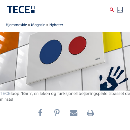
Breadcrumb
Skip to main content
Hjemmeside
»
Magasin
»
Nyheter
TECE
loop "Barn", en leken og funksjonell betjeningsplate tilpasset de
minste!