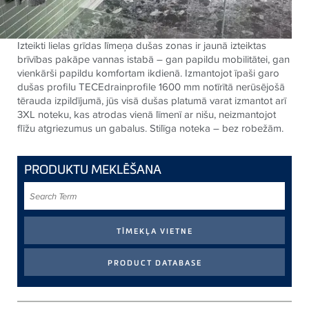
Izteikti lielas grīdas līmeņa dušas zonas ir jaunā izteiktas
brīvības pakāpe vannas istabā – gan papildu mobilitātei, gan
vienkārši papildu komfortam ikdienā. Izmantojot īpaši garo
dušas profilu TECEdrainprofile 1600 mm notīrītā nerūsējošā
tērauda izpildījumā, jūs visā dušas platumā varat izmantot arī
3XL noteku, kas atrodas vienā līmenī ar nišu, neizmantojot
flīžu atgriezumus un gabalus. Stilīga noteka – bez robežām.
PRODUKTU MEKLĒŠANA
Search
Term