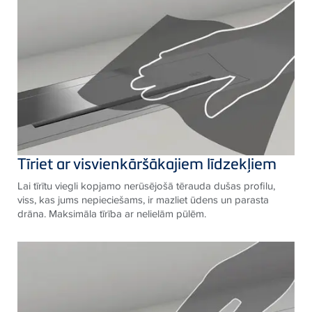
Tīriet ar visvienkāršākajiem līdzekļiem
Lai tīrītu viegli kopjamo nerūsējošā tērauda dušas profilu,
viss, kas jums nepieciešams, ir mazliet ūdens un parasta
drāna. Maksimāla tīrība ar nelielām pūlēm.