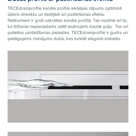
TECEdrainprofile kanāla profila iekšējais slīpums optimizē
ūdens drenāžu un tādējādi arī paštīrīšanas efektu.
Netīrumiem ir grūti sakrāties kanāla profilā. Tas nozīmē arī to,
ka tīrīšanai nepieciešams veltīt ievērojami mazāk pūļu. Tas arī
palielina uzstādīšanas pielaides. TECEdrainprofile ir gudrs un
pielāgojams risinājums dušai, kas turklāt eleganti izskatās.