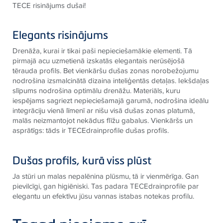
TECE risinājums dušai!
Elegants risinājums
Drenāža, kurai ir tikai paši nepieciešamākie elementi. Tā
pirmajā acu uzmetienā izskatās elegantais nerūsējošā
tērauda profils. Bet vienkāršu dušas zonas norobežojumu
nodrošina izsmalcinātā dizaina inteliģentās detaļas. Iekšdaļas
slīpums nodrošina optimālu drenāžu. Materiāls, kuru
iespējams sagriezt nepieciešamajā garumā, nodrošina ideālu
integrāciju vienā līmenī ar nišu visā dušas zonas platumā,
malās neizmantojot nekādus flīžu gabalus. Vienkāršs un
asprātīgs: tāds ir TECEdrainprofile dušas profils.
Dušas profils, kurā viss plūst
Ja stūri un malas nepalēnina plūsmu, tā ir vienmērīga. Gan
pievilcīgi, gan higiēniski. Tas padara TECEdrainprofile par
elegantu un efektīvu jūsu vannas istabas notekas profilu.