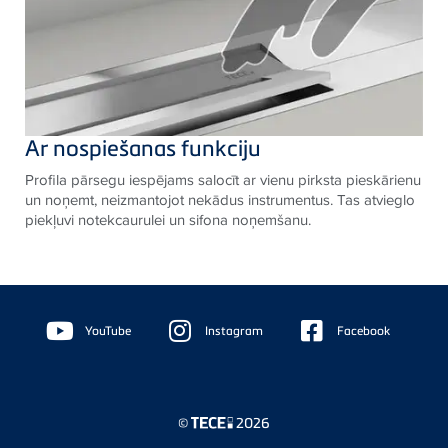
Ar nospiešanas funkciju
Profila pārsegu iespējams salocīt ar vienu pirksta pieskārienu
un noņemt, neizmantojot nekādus instrumentus. Tas atvieglo
piekļuvi notekcaurulei un sifona noņemšanu.
Floating
Sidebar
YouTube
Instagram
Facebook
©
2026