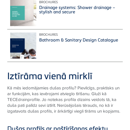
BROCHURES
Drainage systems: Shower drainage –
stylish and secure
BROCHURES
Bathroom & Sanitary Design Catalogue
Iztīrāma vienā mirklī
Kā mēs iedomājamies dušas profilu? Pievilcīgs, praktisks un
ar funkcijām, kas ievērojami atvieglo tīrīšanu. Gluži kā
TECEdrainprofile. Jo notekas profila dizains veidots tā, ka
duša pati palīdz sevi iztīrīt. Nerūsējošais tērauds, no kā ir
izgatavots dušas profils, ir ārkārtīgi viegli tīrāms un kopjams.
Dušas profils ar paštīrīšanas efektu