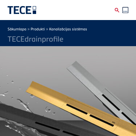
Skip to main content
Breadcrumb
»
»
Sākumlapa
Produkti
Kanalizācijas sistēmas
TECEdrainprofile