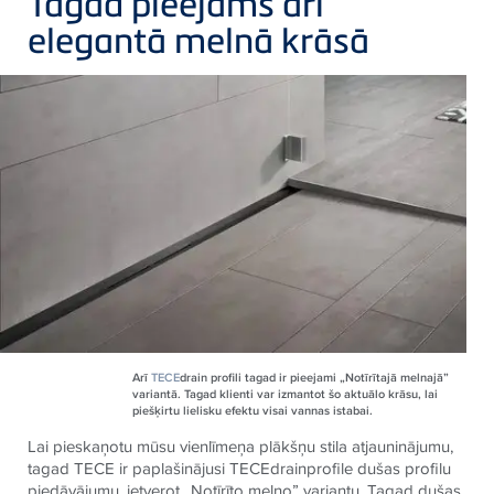
Tagad pieejams arī
elegantā melnā krāsā
Arī
TECE
drain profili tagad ir pieejami „Notīrītajā melnajā”
variantā. Tagad klienti var izmantot šo aktuālo krāsu, lai
piešķirtu lielisku efektu visai vannas istabai.
Lai pieskaņotu mūsu vienlīmeņa plākšņu stila atjauninājumu,
tagad TECE ir paplašinājusi TECEdrainprofile dušas profilu
piedāvājumu, ietverot „Notīrīto melno” variantu. Tagad dušas