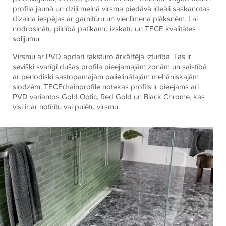
profila jaunā un dziļi melnā virsma piedāvā ideāli saskaņotas
dizaina iespējas ar garnitūru un vienlīmeņa plāksnēm. Lai
nodrošinātu pilnībā patīkamu izskatu un TECE kvalitātes
solījumu.
Virsmu ar PVD apdari raksturo ārkārtēja izturība. Tas ir
sevišķi svarīgi dušas profila pieejamajām zonām un saistībā
ar periodiski sastopamajām palielinātajām mehāniskajām
slodzēm. TECEdrainprofile notekas profils ir pieejams arī
PVD variantos Gold Optic, Red Gold un Black Chrome, kas
visi ir ar notīrītu vai pulētu virsmu.