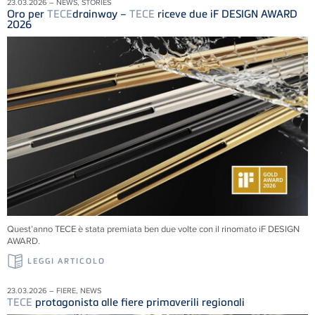
23.03.2026 – NEWS, STORIES
Oro per
TECE
drainway –
TECE
riceve due iF DESIGN AWARD
2026
Quest’anno TECE è stata premiata ben due volte con il rinomato iF DESIGN
AWARD.
LEGGI ARTICOLO
23.03.2026 – FIERE, NEWS
TECE
protagonista alle fiere primaverili regionali