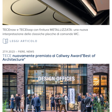
TECEnow e TECEloop con finitura METALLIZZATA: una nuova
interpretazione delle classiche placche di comando WC.
LEGGI ARTICOLO
27.11.2023 – FIERE, NEWS
TECE
nuovamente premiata al Callwey Award"Best of
Architecture"