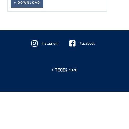
» DOWNLOAD
Floating
Sidebar
Instagram
Facebook
©
2026