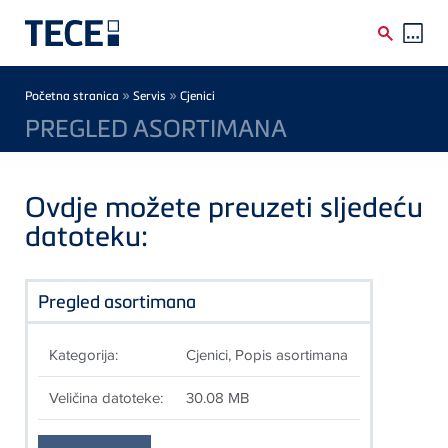
Skip to main content
Breadcrumb
»
»
Početna stranica
Servis
Cjenici
PREGLED ASORTIMANA
Ovdje možete preuzeti sljedeću
datoteku:
Pregled asortimana
Kategorija:
Cjenici, Popis asortimana
Veličina datoteke:
30.08 MB