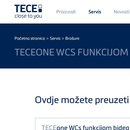
Main
Proizvodi
Novosti
Servis
Menü
1
Skip to main content
Breadcrumb
»
»
Početna stranica
Servis
Brošure
TECEONE WCS FUNKCIJOM
Ovdje možete preuzeti 
TECE
one WCs funkcijom bidea