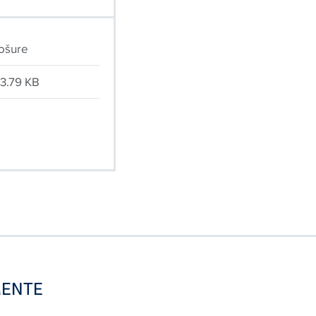
ošure
3.79 KB
ENTE