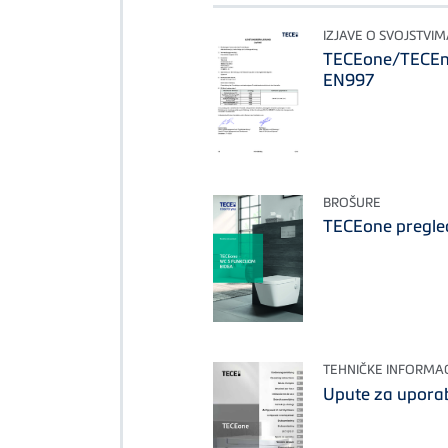
IZJAVE O SVOJSTVIMA
TECEone/TECEne
EN997
BROŠURE
TECEone pregle
TEHNIČKE INFORMAC
Upute za upora