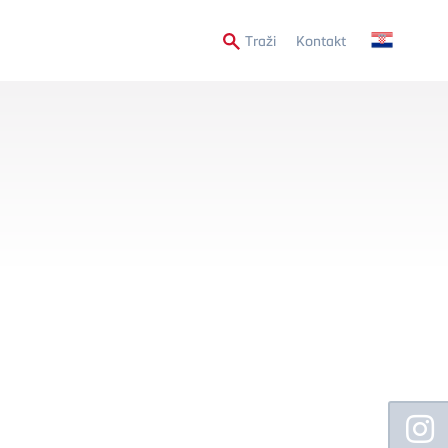
Secondary
Traži
Kontakt
Menu
Floating
Sidebar