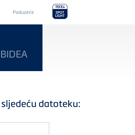
Main
Poduzeće
Menu
2
 BIDEA
sljedeću datoteku: