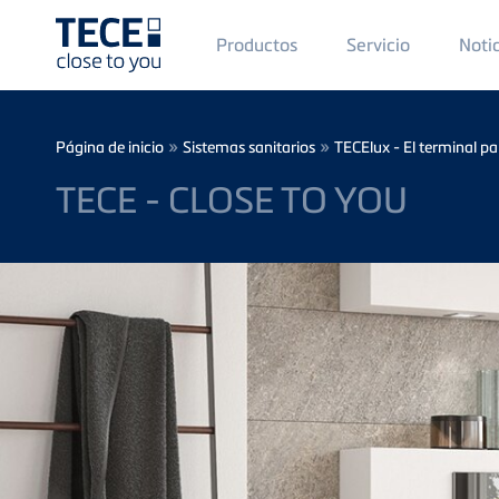
Main
Productos
Servicio
Noti
Menü
1
Skip to main content
Breadcrumb
»
»
Página de inicio
Sistemas sanitarios
TECElux - El terminal p
TECE - CLOSE TO YOU