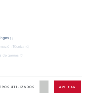
álogos
(3)
rmación Técnica
(0)
as de gamas
(0)
TROS UTILIZADOS