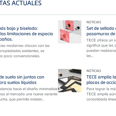
STAS ACTUALES
NOTICIAS
ás bajo y biselado:
Set de sellado
las limitaciones de espacio
pasamuros de 
baños.
TECE ofrece un s
significa que las
cias modernas chocan con las
pueden realizarse
 propiedades existentes, se
las...
es poco convencionales.
NOTICIAS
e suelo sin juntas con
TECE amplía la
ara suelos líquidos
placas de acc
ndencia hacia el diseño minimalista
Para lograr la má
za al mercado una nueva variante
TECE amplía aún 
cha, que permite instalar...
consolidada línea