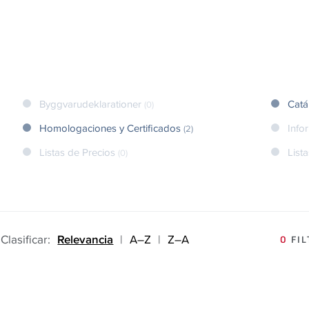
Byggvarudeklarationer
Cat
(0)
Homologaciones y Certificados
Info
(2)
Listas de Precios
List
(0)
Clasificar:
Relevancia
|
A–Z
|
Z–A
0
FIL