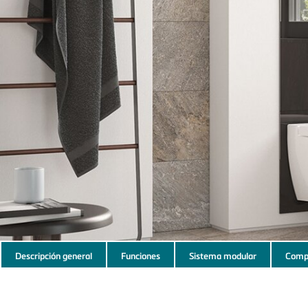
Subnavigation
Descripción general
Funciones
Sistema modular
Comp
of
current