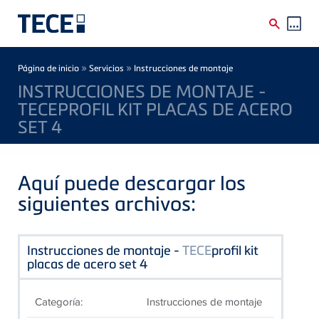
Skip to main content
Breadcrumb
»
»
Página de inicio
Servicios
Instrucciones de montaje
INSTRUCCIONES DE MONTAJE -
TECEPROFIL KIT PLACAS DE ACERO
SET 4
Aquí puede descargar los
siguientes archivos:
Instrucciones de montaje -
TECE
profil kit
placas de acero set 4
Categoría:
Instrucciones de montaje