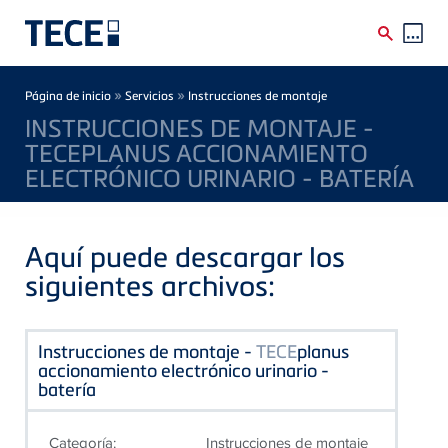
Skip to main content
Breadcrumb
»
»
Página de inicio
Servicios
Instrucciones de montaje
INSTRUCCIONES DE MONTAJE -
TECEPLANUS ACCIONAMIENTO
ELECTRÓNICO URINARIO - BATERÍA
Aquí puede descargar los
siguientes archivos:
Instrucciones de montaje -
TECE
planus
accionamiento electrónico urinario -
batería
Categoría:
Instrucciones de montaje