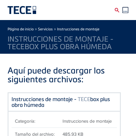
Skip to main content
Breadcrumb
»
»
Página de inicio
Servicios
Instrucciones de montaje
INSTRUCCIONES DE MONTAJE -
TECEBOX PLUS OBRA HÚMEDA
Aquí puede descargar los
siguientes archivos:
Instrucciones de montaje -
TECE
box plus
obra húmeda
Categoría:
Instrucciones de montaje
Tamaño del archivo:
485.93 KB