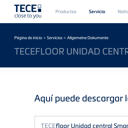
Main
Productos
Noti
Servicio
Menü
1
Skip to main content
Breadcrumb
»
»
Página de inicio
Servicios
Allgemeine Dokumente
TECEFLOOR UNIDAD CENTR
Aquí puede descargar l
TECE
floor Unidad central Sm