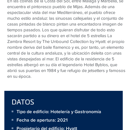
En las colinas de la Costa del Sol, entre Málaga y Marbella, se
encuentra el pintoresco pueblo de Mijas. Además de una
espectacular vista del mar Mediterráneo, el pueblo ofrece
mucho estilo andaluz: las sinuosas callejuelas y el conjunto de
casas pintadas de blanco pintan una encantadora imagen de
tiempos pasados. Los que quieran disfrutar de todo esto
sacarán partido a su dinero en el hotel de 5 estrellas La
Zambra Resort by The Unbound Collection by Hyatt: el propio
nombre deriva del baile flamenco y es, por tanto, un elemento
central de la cultura andaluza, y la ubicación deleita con unas
vistas despejadas al mar. El edificio de la residencia de 5
estrellas albergó en su día el legendario Hotel Byblos, que
abrió sus puertas en 1984 y fue refugio de jetsetters y famosos
en su época.
DATOS
Tipo de edificio: Hotelería y Gastronomía
Fecha de apertura: 2021
Propietario del edificio:
Hyatt