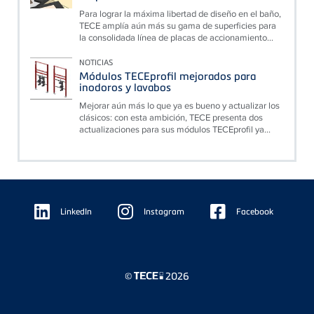
Para lograr la máxima libertad de diseño en el baño,
TECE amplía aún más su gama de superficies para
la consolidada línea de placas de accionamiento...
NOTICIAS
Módulos TECEprofil mejorados para
inodoros y lavabos
Mejorar aún más lo que ya es bueno y actualizar los
clásicos: con esta ambición, TECE presenta dos
actualizaciones para sus módulos TECEprofil ya...
Floating
Sidebar
LinkedIn
Instagram
Facebook
©
2026