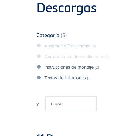
Product
Descargas
Categoría
(5)
Allgemeine Dokumente
(0)
Declaraciones de rendimiento
(0)
Instrucciones de montaje
(2)
Textos de licitaciones
(1)
y