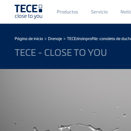
Main
Productos
Servicio
Noti
Menü
1
Skip to main content
Breadcrumb
»
»
Página de inicio
Drenaje
TECEdrainprofile: canaleta de duch
TECE - CLOSE TO YOU