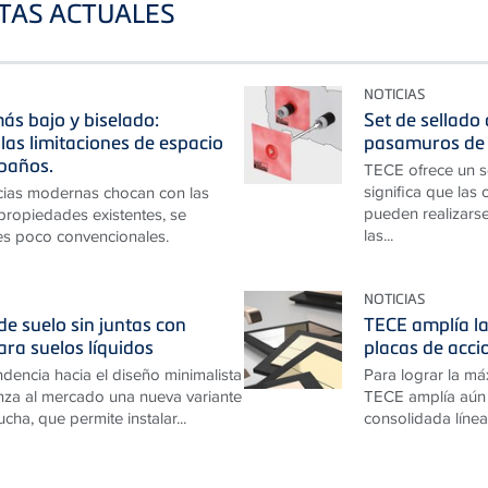
STAS ACTUALES
NOTICIAS
ás bajo y biselado:
Set de sellado
las limitaciones de espacio
pasamuros de 
baños.
TECE ofrece un s
significa que las
cias modernas chocan con las
pueden realizarse
 propiedades existentes, se
las...
es poco convencionales.
NOTICIAS
e suelo sin juntas con
TECE amplía la
ara suelos líquidos
placas de acc
ndencia hacia el diseño minimalista
Para lograr la má
za al mercado una nueva variante
TECE amplía aún 
cha, que permite instalar...
consolidada línea