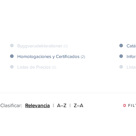
Byggvarudeklarationer
Cat
(0)
Homologaciones y Certificados
Info
(2)
Listas de Precios
List
(0)
Clasificar:
Relevancia
|
A–Z
|
Z–A
0
FIL