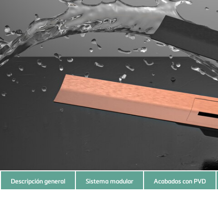
Subnavigation
Descripción general
Sistema modular
Acabados con PVD
of
current