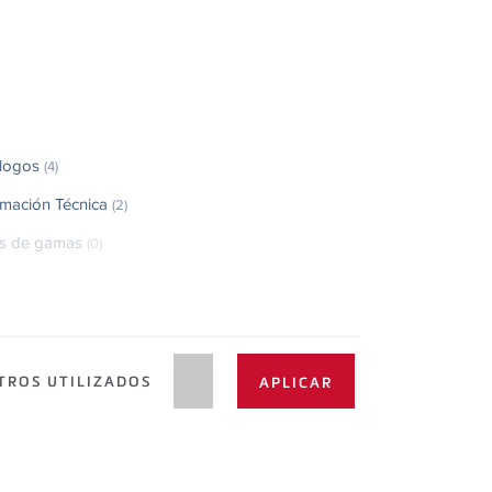
álogos
(4)
rmación Técnica
(2)
as de gamas
(0)
TROS UTILIZADOS