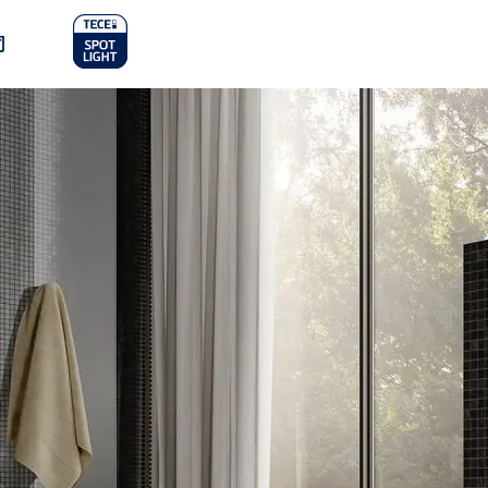
in
司
nu