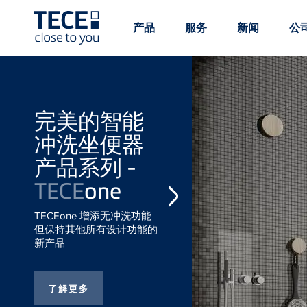
Main
Ma
产品
服务
新闻
公
Menü
Me
1
2
Skip to main content
完美的智能冲洗坐
便器产品系列 -
TECE
one
TECEone 增添无冲洗功能
但保持其他所有设计功能的
新产品
TECE
solid 产
品系列 - 适
用于公共卫