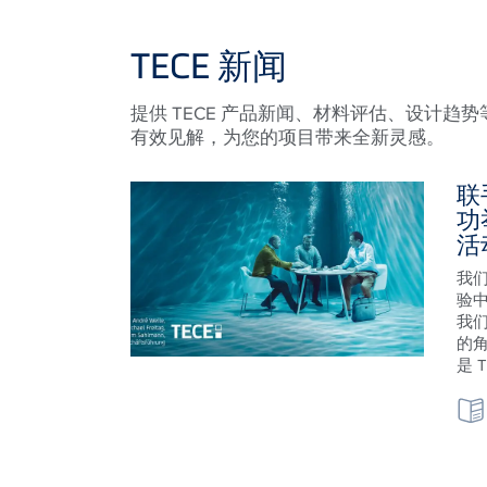
TECE 新闻
提供 TECE 产品新闻、材料评估、设计
有效见解，为您的项目带来全新灵感。
联
功
活
我
验
我
的角
是 