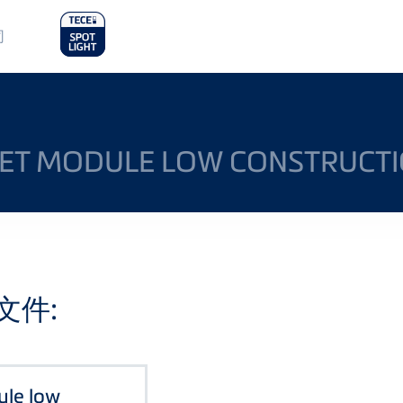
in
司
nu
OILET MODULE LOW CONSTRUCT
文件:
dule low