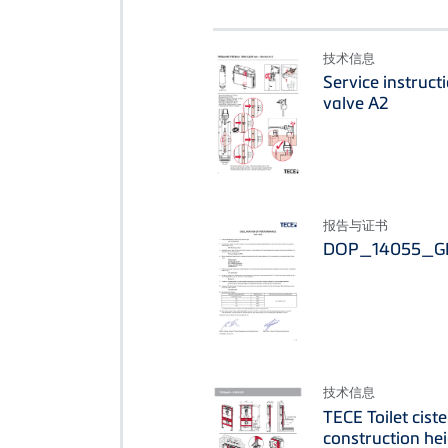
技术信息
Service instruct
valve A2
报告与证书
DOP_14055_GB 
技术信息
TECE Toilet cist
construction he