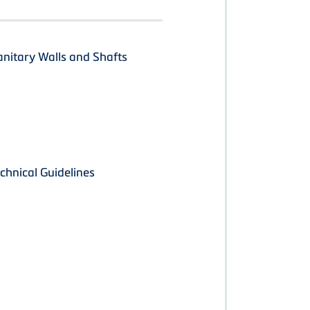
nitary Walls and Shafts
echnical Guidelines