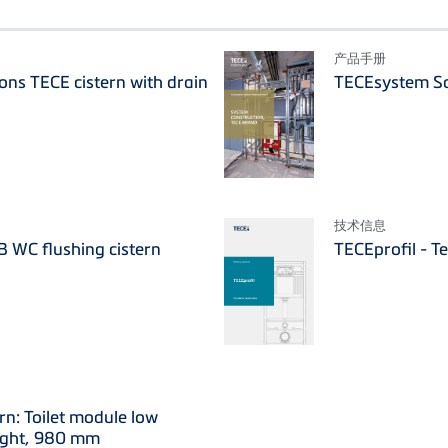
产品手册
ions TECE cistern with drain
TECEsystem Sa
技术信息
WC flushing cistern
TECEprofil - T
ern: Toilet module low
ight, 980 mm