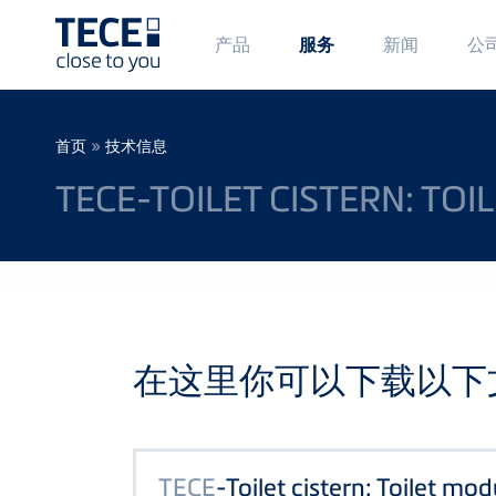
Main
Ma
产品
新闻
公
服务
Menü
Me
1
2
Skip to main content
Breadcrumb
»
首页
技术信息
TECE-TOILET CISTERN: T
在这里你可以下载以下
TECE
-Toilet cistern: Toilet mo