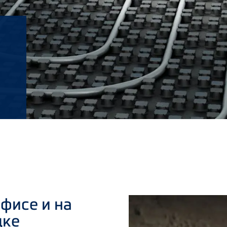
фисе и на
дке