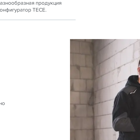
азнообразная продукция
конфигуратор TECE.
но