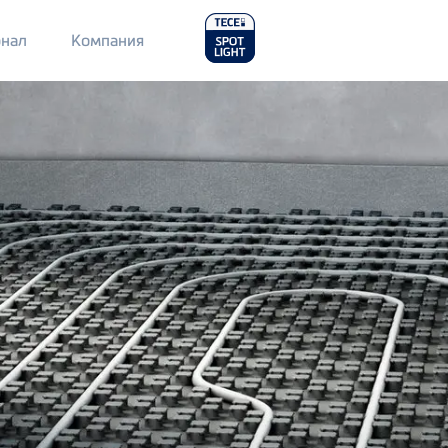
Main
нал
Компания
Menu
2