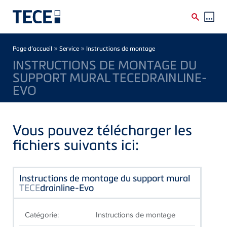
Skip to main content
Breadcrumb
»
»
Page d’accueil
Service
Instructions de montage
INSTRUCTIONS DE MONTAGE DU
SUPPORT MURAL TECEDRAINLINE-
EVO
Vous pouvez télécharger les
fichiers suivants ici:
Instructions de montage du support mural
TECE
drainline-Evo
Catégorie:
Instructions de montage