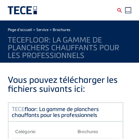
Skip to main content
Breadcrumb
»
»
Page d’accueil
Service
Brochures
TECEFLOOR: LA GAMME DE
PLANCHERS CHAUFFANTS POUR
LES PROFESSIONNELS
Vous pouvez télécharger les
fichiers suivants ici:
TECE
floor: La gamme de planchers
chauffants pour les professionnels
Catégorie:
Brochures