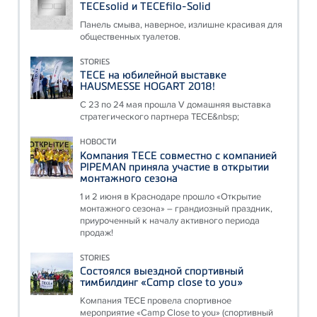
TECEsolid и TECEfilo-Solid
Панель смыва, наверное, излишне красивая для
общественных туалетов.
STORIES
ТЕСЕ на юбилейной выставке
HAUSMESSE HOGART 2018!
С 23 по 24 мая прошла V домашняя выставка
стратегического партнера ТЕСЕ&nbsp;
НОВОСТИ
Компания ТЕСЕ совместно с компанией
PIPEMAN приняла участие в открытии
монтажного сезона
1 и 2 июня в Краснодаре прошло «Открытие
монтажного сезона» – грандиозный праздник,
приуроченный к началу активного периода
продаж!
STORIES
Состоялся выездной спортивный
тимбилдинг «Camp close to you»
Компания ТЕСЕ провела спортивное
мероприятие «Camp Close to you» (спортивный