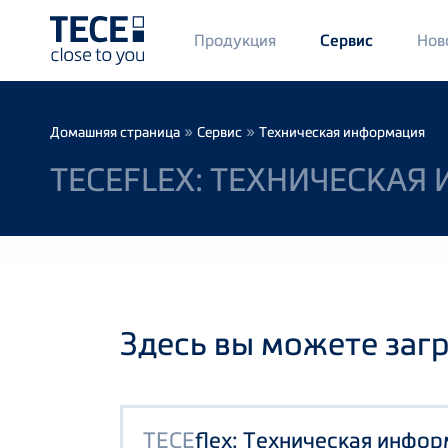
Main
Продукция
Нов
Сервис
Menü
1
Skip to main content
Breadcrumb
»
»
Домашняя страница
Сервис
Техническая информация
TECEFLEX: ТЕХНИЧЕСКА
Здесь вы можете заг
TECE
flex: Техническая инфо