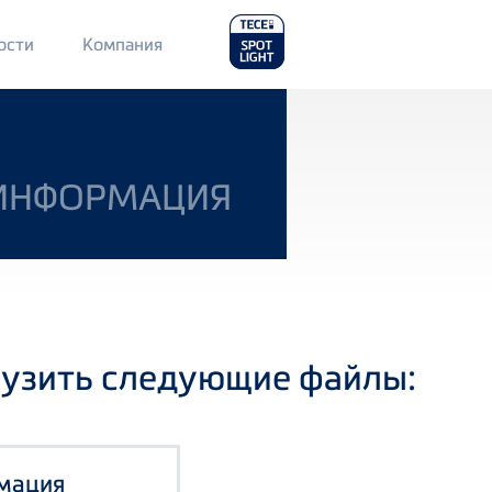
Main
ости
Компания
Menu
2
Я ИНФОРМАЦИЯ
рузить следующие файлы:
рмация